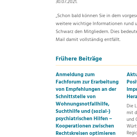
30.07.2021.
„Schon bald können Sie in dem vorges
weitere wichtige Informationen rund
Schwarz den Mitgliedern. Dies bedeute
Mail damit vollständig entfällt.
Frühere Beiträge
Anmeldung zum
Aktu
Fachforum zur Erarbeitung
Posi
von Empfehlungen an der
Impu
Schnittstelle von
Her
Wohnungsnotfallhilfe,
Die 
Suchthilfe und (sozial-)
mit d
psychiatrischen Hilfen –
und 
Kooperationen zwischen
Würt
Rechtskreisen optimieren
Regi