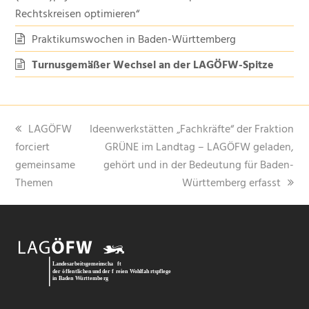
Rechtskreisen optimieren“
Praktikumswochen in Baden-Württemberg
Turnusgemäßer Wechsel an der LAGÖFW-Spitze
vorheriger
Nächster
LAGÖFW
Ideenwerkstätten „Fachkräfte“ der Fraktion
Beitrag:
Beitrag:
forciert
GRÜNE im Landtag – LAGÖFW geladen,
gemeinsame
gehört und in der Bedeutung für Baden-
Themen
Württemberg erfasst